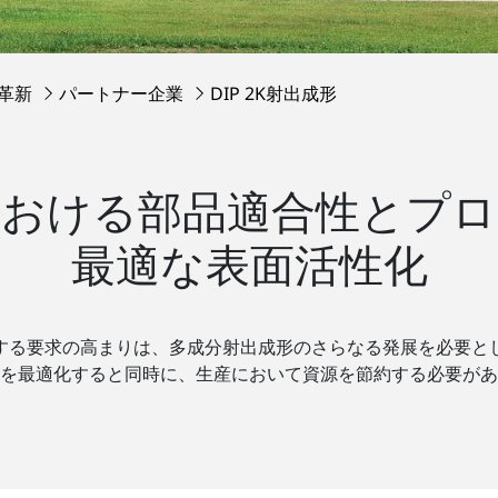
術革新
パートナー企業
DIP 2K射出成形
成形における部品適合性とプ
最適な表面活性化
する要求の高まりは、多成分射出成形のさらなる発展を必要と
を最適化すると同時に、生産において資源を節約する必要があ