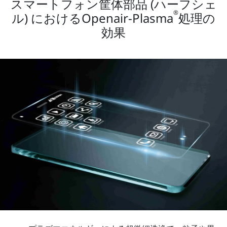
スマートフォン筐体部品 (ハーフシェ
®
ル) におけるOpenair-Plasma
処理の
効果