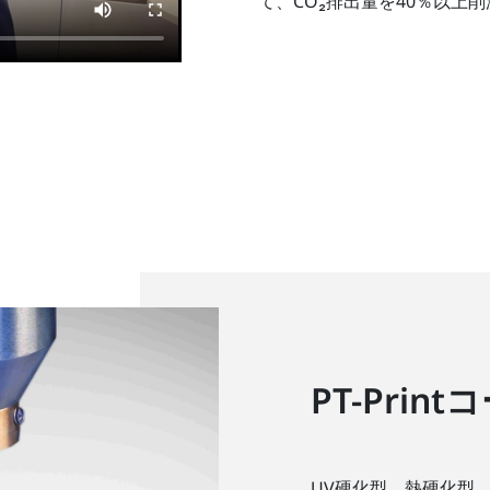
て、CO₂排出量を40％以上
PT-Prin
UV硬化型、熱硬化型