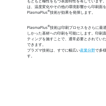
もともと極性をもつ表面特性を有しています
は、温度変化やその他の環境影響から印刷面
®
PlasmaPlus
技術が効果を発揮します。
®
PlasmaPlus
技術は印刷プロセスをさらに最
しかった基材への印刷を可能にします。印刷
ティングを施すことで、通常必要とされてい
できます。
プラズマ技術は、すでに幅広い
産業分野
で多
す。