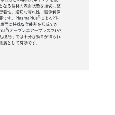
となる基材の表面状態を適切に整
密着性、適切な濡れ性、画像解像
®
す。PlasmaPlus
によるPT-
は、表面に特殊な官能基を形成でき
®
sma
(オープンエアープラズマ) や
処理だけでは十分な効果が得られ
進層として有効です。