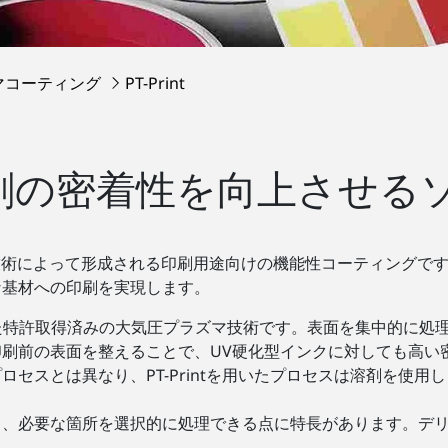
マコーティング
PT-Print
 ― 印刷の密着性を向上さ
 技術によって形成される印刷用途向けの機能性コーティングで
な基材への印刷を実現します。
た特許取得済みの大気圧プラズマ技術です。表面を集中的に処
刷前の表面を整えることで、UV硬化型インクに対しても高い
セスとは異なり、PT-Printを用いたプロセスは溶剤を使用
て、必要な箇所を選択的に処理できる点に特長があります。デ