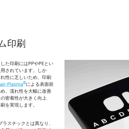
ム印刷
した印刷にはPPやPEとい
使用されています。しか
濡れ性に乏しいため、印刷
®
air-Plasma
による表面前
高め、濡れ性を大幅に改善
との密着性が大きく向上
印刷を実現します。
性プラスチックとは異なり、