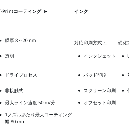
T-Printコーティング
►
インク
膜厚 8～20 nm
対応印刷方式：
硬化
透明
インクジェット
ドライプロセス
パッド印刷
非接触式
スクリーン印刷
最大ライン速度 50 m/分
オフセット印刷
1ノズルあたり最大コーティング
幅 80 mm