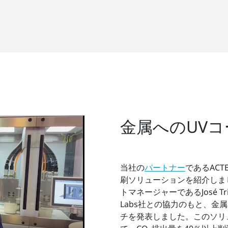
金属へのUV
当社の
パートナー
であるACT
刷ソリューションを紹介しま
トマネージャーであるJosé Tr
Labs社との協力のもと、金
チを発表しました。このソリ