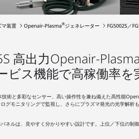
®
ズマ装置
Openair-Plasma
ジェネレーター
FG5002S／FG
S 高出力Openair-Plasm
サービス機能で高稼働率を
術と多彩なセンサー、高い操作性を兼ね備えた高性能Openair-
ナログモニタリングで監視し、さらにプラズマ発光の光学解析
パネルは、見やすく分かりやすい設計です。上位／下位の制御機