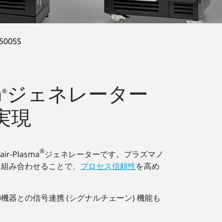
5005S
a
ジェネレーター
®
実現
®
Plasma
ジェネレーターです。プラズマノ
も組み合わせることで、
プロセス信頼性
を高め
器との信号連携 (シグナルチェーン) 機能も