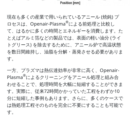
現在も多くの産業で用いられているアニール (焼鈍) プ
®
ロセスは、Openair-Plasma
による前処理と比較し
て、はるかに多くの時間とエネルギーを消費します。た
とえばアルミ箔などの製品では、表面の軽い油分 (ライ
トグリース) を除去するために、アニール炉で高温状態
を数日間維持し、油脂を分解・蒸発させる必要がありま
す。
一方、プラズマは熱伝達効率が非常に高く、Openair-
®
Plasma
によるクリーニングをアニール処理と組み合
わせることで、処理時間を大幅に短縮することができま
す。実際に、従来72時間かかっていた工程をわずか10
分に短縮した事例もあります。さらに、多くのケースで
は熱処理工程そのものを完全に不要にすることも可能で
す。