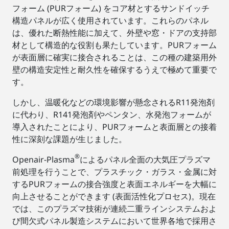
フォーム (PURフォーム) をコア材とするサンドイッチ
構造パネルが広く使用されています。これらのパネル
は、優れた断熱性能に加えて、外壁や窓・ドアの支持部
材として構造的な役割も果たしています。PURフォーム
が表面層に確実に接合されることは、この種の建築用外
壁の構造安定性と耐久性を確保するうえで極めて重要で
す。
しかし、温暖化などの環境影響が懸念されるR11発泡剤
に代わり、R141発泡剤やペンタン、水発泡フォームが
導入されたことにより、PURフォームと表面層との接着
性に深刻な課題が生じました。
®
Openair-Plasma
によるパネル全面の大気圧プラズマ
前処理を行うことで、プラスチック・ガラス・金属に対
するPURフォームの接合強度と表面エネルギーを大幅に
向上させることができます (表面活性化プロセス)。現在
では、このプラズマ技術が連続二重ラインシステムおよ
び間欠式パネル製造システムにおいて世界各地で採用さ