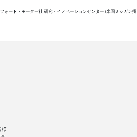
aack, フォード・モーター社 研究・イノベーションセンター (米国ミシガン
客様
紹介