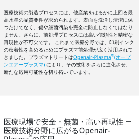
医療技術の製造プロセスには、他産業をはるかに上回る最
高水準の品質要件が求められます。表面を洗浄し清潔に保
つだけでなく、傷や細菌汚染を完全に防止しなくてはなり
ません。さらに、前処理プロセスには高い信頼性と精密な
再現性が不可欠です。 これまで医療分野では、印刷インク
の密着性を高めるためにプラズマ前処理が広く活用されて
®
きました。プラズマトリートは
Openair-Plasma
(オープ
ンエアープラズマ)
により、その技術をさらに進化させ、
新たな応用可能性を切り拓いています。
医療現場で安全・無菌・高い再現性 ―
医療技術分野に広がるOpenair-
®
Plasma
の応用