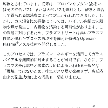
容器とされています。従来は、プロパンやブタン (あるい
はその混合ガス)、または天然ガスを燃料とし、酸素と混合
して得られる燃焼炎によって封止が行われてきました。し
かし、ガス混合比の調整によっては、バイアル内部に沈殿
物や煤が発生し、内容物を汚染する可能性があります。こ
の課題に対応するため、プラズマトリートは高いプラズマ
性能と優れたプロセス再現性を備えた特殊なOpenair-
®
Plasma
ノズル技術を開発しました。
このプロセスでは、プラズマエネルギーを活用してガラス
バイアルを無菌的に封止することが可能です。さらに、プ
ラズマ火炎は燃料と酸素の反応によるいわゆる一般的な
「燃焼」ではないため、排気ガスや煤が発生せず、炎反応
由来の副生成物による汚染も一切ありません。
®