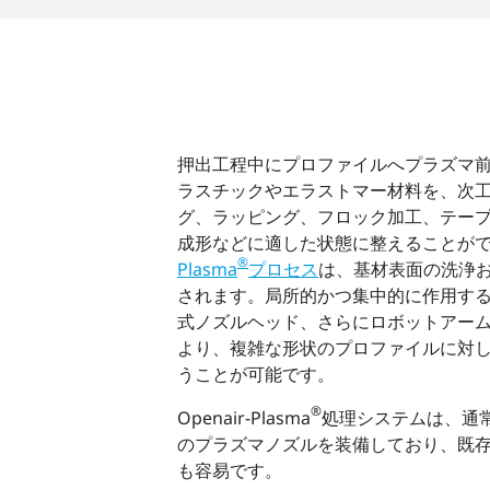
押出工程中にプロファイルへプラズマ
ラスチックやエラストマー材料を、次
グ、ラッピング、フロック加工、テー
成形などに適した状態に整えることが
®
Plasma
プロセス
は、基材表面の洗浄
されます。局所的かつ集中的に作用す
式ノズルヘッド、さらにロボットアー
より、複雑な形状のプロファイルに対
うことが可能です。
®
Openair-Plasma
処理システムは、通常
のプラズマノズルを装備しており、既
も容易です。