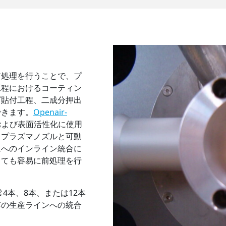
前処理を行うことで、プ
工程におけるコーティン
プ貼付工程、二成分押出
できます。
Openair-
および表面活性化に使用
るプラズマノズルと可動
ムへのインライン統合に
しても容易に前処理を行
4本、8本、または12本
存の生産ラインへの統合