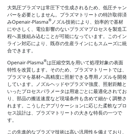
大気圧プラズマは常圧下で生成されるため、低圧チャン
バーを必要としません。プラズマトリートの特許取得済
®
みOpenair-Plasma
ノズル技術により、効率的で基材
にやさしく、電位影響のないプラズマプロセスを製造工
程へ直接組み込むことが可能になっています。このイン
ライン対応により、既存の生産ラインにもスムーズに統
合できます。
®
Openair-Plasma
は圧縮空気を用いて処理対象の表面
特性を改質します。そのため、プラズマトリートでは、
プラズマを基材へ高精度に照射できる専用ノズルを開発
しています。ノズルヘッドやプラズマ強度、照射距離と
いったプロセスパラメータは用途ごとに最適化されてお
り、部品の搬送速度など現場条件も含めて細かく調整さ
れます。こうしたアプリケーションに応じた柔軟なプロ
セス設計は、プラズマトリートの大きな特長の一つで
す。
この先進的なプラズマ技術は高い汎用性を備えており、