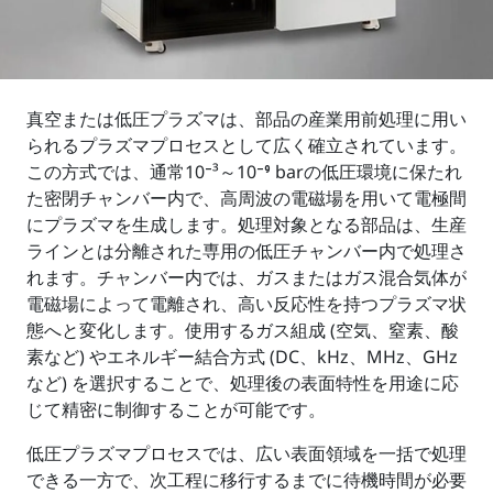
真空または低圧プラズマは、部品の産業用前処理に用い
られるプラズマプロセスとして広く確立されています。
この方式では、通常10⁻³～10⁻⁹ barの低圧環境に保たれ
た密閉チャンバー内で、高周波の電磁場を用いて電極間
にプラズマを生成します。処理対象となる部品は、生産
ラインとは分離された専用の低圧チャンバー内で処理さ
れます。チャンバー内では、ガスまたはガス混合気体が
電磁場によって電離され、高い反応性を持つプラズマ状
態へと変化します。使用するガス組成 (空気、窒素、酸
素など) やエネルギー結合方式 (DC、kHz、MHz、GHz
など) を選択することで、処理後の表面特性を用途に応
じて精密に制御することが可能です。
低圧プラズマプロセスでは、広い表面領域を一括で処理
できる一方で、次工程に移行するまでに待機時間が必要