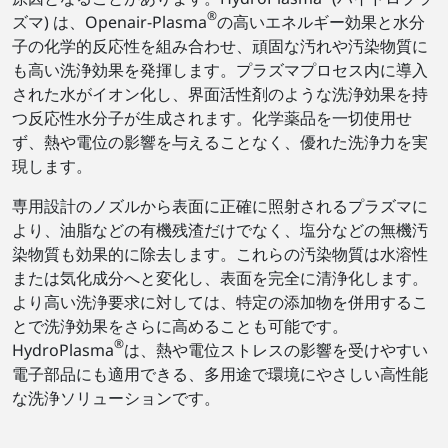
®
ズマ) は、Openair-Plasma
の高いエネルギー効果と水分
子の化学的反応性を組み合わせ、頑固な汚れや汚染物質に
も高い洗浄効果を発揮します。プラズマプロセス内に導入
された水がイオン化し、界面活性剤のような洗浄効果を持
つ反応性水分子が生成されます。化学薬品を一切使用せ
ず、熱や電位の影響を与えることなく、優れた洗浄力を実
現します。
専用設計のノズルから表面に正確に照射されるプラズマに
より、油脂などの有機残渣だけでなく、塩分などの無機汚
染物質も効果的に除去します。これらの汚染物質は水溶性
または気化成分へと変化し、表面を完全に清浄化します。
より高い洗浄要求に対しては、特定の添加物を併用するこ
とで洗浄効果をさらに高めることも可能です。
®
HydroPlasma
は、熱や電位ストレスの影響を受けやすい
電子部品にも適用できる、多用途で環境にやさしい高性能
な洗浄ソリューションです。