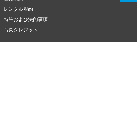
レンタル規約
特許および法的事項
写真クレジット
もっと見る
プラズマとは
業界別ソリューション
アカデミー
展示会とイベント
ニュースレター