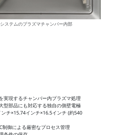
ndardシステムのプラズマチャンバー内部
を実現するチャンバー内プラズマ処理
大型部品にも対応する独自の側壁電極
チ×15.74インチ×16.5インチ (約540
LC制御による厳密なプロセス管理
理条件の保存