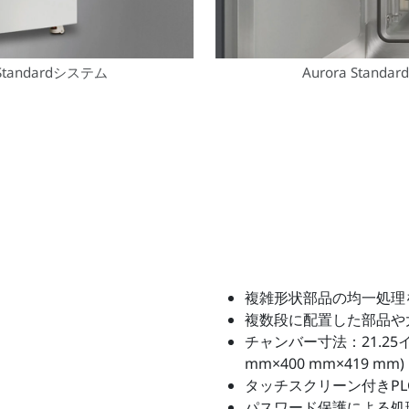
tandardシステム
Aurora Sta
複雑形状部品の均一処理
複数段に配置した部品や
チャンバー寸法：21.25イン
mm×400 mm×419 mm)
タッチスクリーン付きP
パスワード保護による処