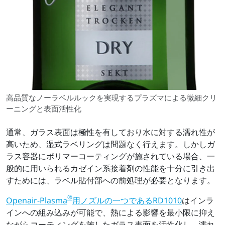
高品質なノーラベルルックを実現するプラズマによる微細クリ
ーニングと表面活性化
通常、ガラス表面は極性を有しており水に対する濡れ性が
高いため、湿式ラベリングは問題なく行えます。しかしガ
ラス容器にポリマーコーティングが施されている場合、一
般的に用いられるカゼイン系接着剤の性能を十分に引き出
すためには、ラベル貼付部への前処理が必要となります。
®
Openair-Plasma
用ノズルの一つであるRD1010
はインラ
インへの組み込みが可能で、熱による影響を最小限に抑え
ながらコーティングを施したガラス表面を活性化し、濡れ