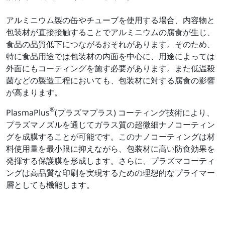
アルミニウム製の缶やチューブを使用する場合、内容物と
包装材が直接接触することでアルミニウムの腐食が生じ、
食品の品質低下につながるおそれがあります。そのため、
特に食品用途では包装材の内面を中心に、用途によっては
外面にもコーティングを施す必要があります。また低温殺
菌などの製造工程においても、包装材に対する腐食の影響
が高まります。
®
PlasmaPlus
(プラズマプラス) コーティング技術により、
プラズマノズルを通じてガラス質の超微細ナノコーティン
グを成膜することが可能です。このナノコーティングは材
料使用量を最小限に抑えながら、包装材に高い防食効果を
発揮する保護膜を形成します。さらに、プラズマコーティ
ングは高品質な印刷を実現するための理想的なプライマー
層としても機能します。