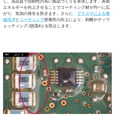
し、高品質で信頼性の高い製品づくりを実現します。表面
エネルギーを向上させることでコーティング材が均一に広
がり、気泡の発生を防ぎます。さらに、
プラズマによる微
細洗浄
と
コーティング
密着性の向上により、剥離やディウ
ェッティング (脱濡れ) を防止します。