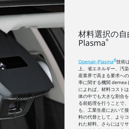
材料選択の自由
Plasma
®
®
Openair-Plasma
技術
上、省エネルギー、汚染
産業界で高まる要求への
率に関する機関 demea (Deut
によれば、材料コストは
体の中でも大きな割合を占め
る前処理を行うことで、
も、工業生産において接
料の代替として、よりコ
れた材料、さらにはリサ