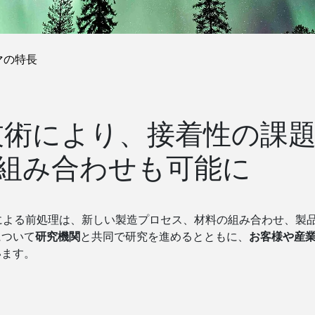
マの特長
技術により、接着性の課
組み合わせも可能に
 による前処理は、新しい製造プロセス、材料の組み合わせ、製
について
研究機関
と共同で研究を進めるとともに、
お客様や産
います。