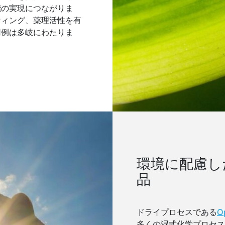
能の実現につながりま
ティング、薬理活性を有
用例は多岐にわたりま
環境に配慮し
品
ドライプロセスである
O
多くの湿式化学プロセス