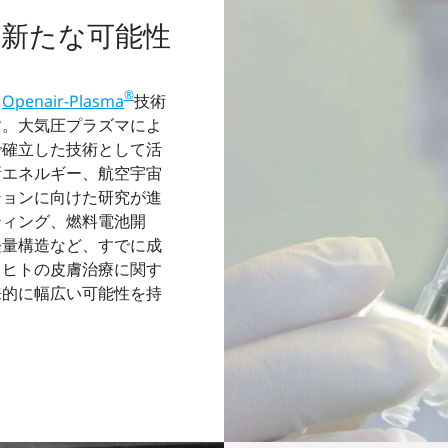
新たな可能性
®
：
Openair-Plasma
技術
す。大気圧プラズマによ
で確立した技術として活
新エネルギー、航空宇宙
ションに向けた研究が進
ティング、燃料電池開
軽量構造など、すでに成
、ヒトの皮膚治療に関す
来的に幅広い可能性を持