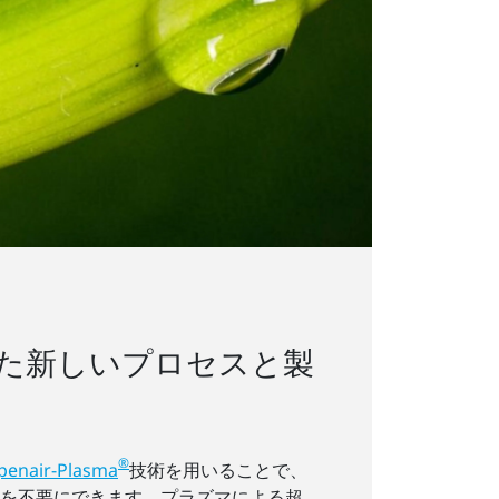
た新しいプロセスと製
®
penair-Plasma
技術を用いることで、
を不要にできます。プラズマによる超