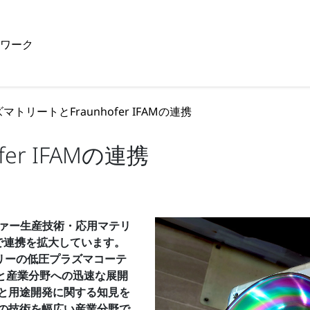
トワーク
マトリートとFraunhofer IFAMの連携
er IFAMの連携
ウンホーファー生産技術・応用マテリ
で連携を拡大しています。
Sフリーの低圧プラズマコーテ
と産業分野への迅速な展開
と用途開発に関する知見を
の技術を幅広い産業分野で