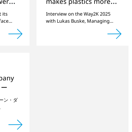
wer
makes plastics more
valuable
 its
Interview on the Way2K 2025
face
with Lukas Buske, Managing
0% yield
Director of Plasmatreat
MICON
organized by VDMA and Plastic
ogy
and Rubber Machinery
pany
リー
ーン・ダ
。