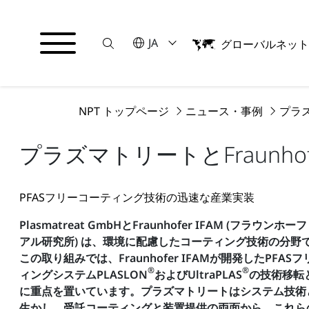
Suche
言語を選択してください
JA
グローバルネッ
English
日本語
NPT トップページ
ニュース・事例
プラズ
プラズマトリートとFraunhof
PFASフリーコーティング技術の迅速な産業実装
Plasmatreat GmbHとFraunhofer IFAM (フラ
アル研究所) は、環境に配慮したコーティング技術の分野
この取り組みでは、Fraunhofer IFAMが開発したPFA
®
®
ィングシステムPLASLON
およびUltraPLAS
の技術移転
に重点を置いています。プラズマトリートはシステム技術
生かし、受託コーティングと装置提供の両面から、これら