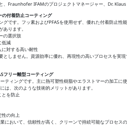
nhofer IFAMのプロジェクトマネージャー、Dr. Klaus 
ーの付着防止コーティング
ングです。フッ素およびPFASを使用せず、優れた付着防止性
があります。
リーの選択肢
に低減
入に対する高い耐性
要としません。資源効率に優れ、再現性の高いプロセスを実現で
ASフリー離型コーティング
コーティングです。主に熱可塑性樹脂やエラストマーの加工に
グには、次のような技術的メリットがあります。
ことを防止
定性の向上
産業において、信頼性が高く、クリーンで持続可能なプロセス