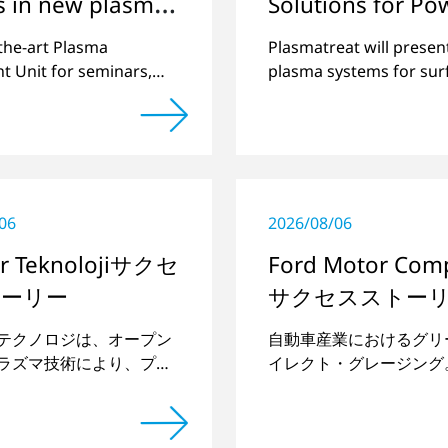
s in new plasma
Solutions for Po
 for versatile
Module and
-the-art Plasma
Plasmatreat will present
e modification
Semiconductor
t Unit for seminars,
plasma systems for sur
ations, and projects
treatment to achieve 10
Production with
at electronica and SE
Plasma Technol
Europa
06
2026/08/06
r Teknolojiサクセ
Ford Motor Com
ーリー
サクセスストー
テクノロジは、オープン
自動車産業におけるグリ
ラズマ技術により、プラ
イレクト・グレージング
代わって長期的に安定し
チックとガラスの接合部
た。