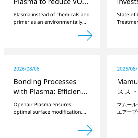
Plasma to reduce VOC
invest
Emissions
system
Plasma instead of chemicals and
State-of
surfac
primer as an environmentally
Treatmen
friendly alternative.
demonstr
2026/08/06
2026/08/
Bonding Processes
Mamu
with Plasma: Efficient
ススト
and Sustainable
Openair-Plasma ensures
マムール
optimal surface modification,
エアープ
significantly enhances bond
イマーに
quality, and makes processes
たプラス
more sustainable and eco-
を実現し