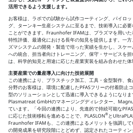
活用できるよう支援します。
お客様は、ラボでの試験から試作コーティング、パイロッ
グ、ターンキー生産システムに至るまで、技術導入に必要
ことができます。Fraunhofer IFAMは、プラズマを用
特性評価、最適化における長年の知見を提供します。一方
ズマシステムの開発・製造で培った実績を生かし、スケー
への統合、担当者向けトレーニング、保守・サービスを担
は、科学的知見と用途に応じた産業実装を組み合わせた体
主要産業での量産導入に向けた技術展開
この連携により、プラスチック加工、工具・金型製作、食
分野のお客様は、環境に配慮したPFASフリーの付着防止
型のソリューションとして迅速に導入できるようになりま
Plasmatreat GmbHのマネージングディレクター、Magn
ています。「今回の連携により、先進的で持続可能なPF
®
に応じた技術移転を進めることで、PLASLON
とUltraPLA
Fraunhofer IFAMも、この連携によるメリットを
の開発成果を研究段階にとどめず、認定されたコーティン