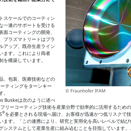
トスケールでのコーティン
な一連のサポートを受ける
いた表面コーティングの開発、
、プラズマトリートはプラ
ルアップ、既存生産ライン
います。これにより両者
制を構築しています。
品、包装、医療技術などの
コーティングをターンキー
© Fraunhofer IFAM
す。
us Buskeは次のように述べ
ASフリーコーティング技術を産業分野で効率的に活用するため
®
S
を必要とされる現場へ届け、お客様が迅速かつ低リスクで
強調しています。「この連携により、研究と実用化を高いレベルで結
グシステムとして産業生産に組み込むことを目指しています。