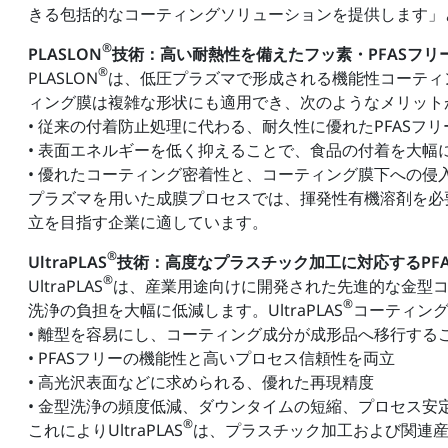
きる包括的なコーティングソリューションを提供します」と、Frau
®
PLASLON
技術：高い耐熱性を備えたフッ素・PFASフリ
®
PLASLON
は、低圧プラズマで形成される機能性コーティ
ィング膜は複雑な形状にも適用でき、次のようなメリット
• 従来の付着防止処理に代わる、耐久性に優れたPFASフ
• 表面エネルギーを低く抑えることで、食品の付着を大幅
• 優れたコーティング密着性と、コーティング膜下への侵
プラズマを用いた成膜プロセスでは、揮発性有機溶剤を必
立を目指す企業に適しています。
®
UltraPLAS
技術：高度なプラスチック加工に対応するPF
®
UltraPLAS
は、産業用途向けに開発された先進的な金型
®
洗浄の負担を大幅に低減します。UltraPLAS
コーティン
• 離型を容易にし、コーティング成分が成形品へ移行する
• PFASフリーの機能性と高いプロセス信頼性を両立
• 高光沢表面などに求められる、優れた再現精度
• 金型洗浄の頻度低減、ダウンタイムの短縮、プロセス安
®
これによりUltraPLAS
は、プラスチック加工および関連