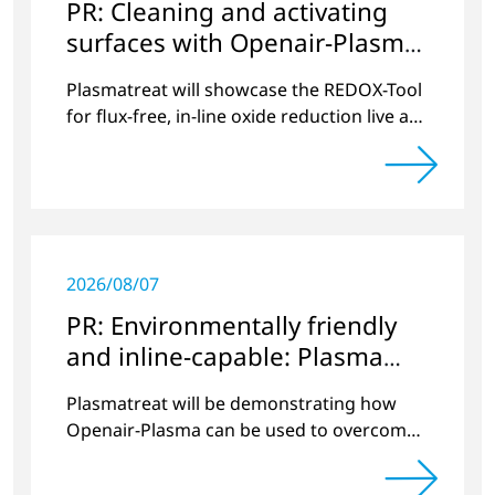
PR: Cleaning and activating
surfaces with Openair-Plasma
for high-performance
Plasmatreat will showcase the REDOX-Tool
electronic products
for flux-free, in-line oxide reduction live at
SMTConnect 2024
2026/08/07
PR: Environmentally friendly
and inline-capable: Plasma
pretreatment for efficient and
Plasmatreat will be demonstrating how
long-lasting batteries
Openair-Plasma can be used to overcome
various challenges in battery production at
The Battery Show Europe 2024.