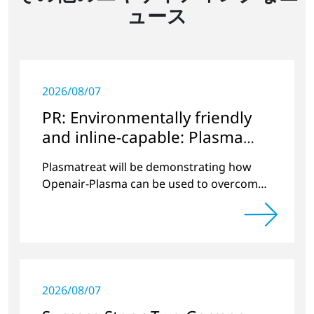
ュース
2026/08/07
PR: Environmentally friendly
and inline-capable: Plasma
pretreatment for efficient and
Plasmatreat will be demonstrating how
long-lasting batteries
Openair-Plasma can be used to overcome
various challenges in battery production at
The Battery Show Europe 2024.
2026/08/07