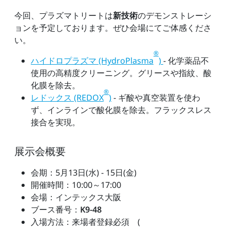
今回、プラズマトリートは
新技術
のデモンストレーシ
ョンを予定しております。ぜひ会場にてご体感くださ
い。
®
ハイドロプラズマ (HydroPlasma
)
- 化学薬品不
使用の高精度クリーニング。グリースや指紋、酸
化膜を除去。
®
レドックス (REDOX
)
- ギ酸や真空装置を使わ
ず、インラインで酸化膜を除去。フラックスレス
接合を実現。
展示会概要
会期：5月13日(水) - 15日(金)
開催時間：10:00～17:00
会場：インテックス大阪
ブース番号：
K9-48
入場方法：来場者登録必須 (