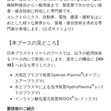
種材料接合から一般用途まで、製造業で欠かせない接
着・接合技術に特化した専門展です。
エレクトロニクス、自動車、電池、建築・建材をはじ
めとした様々な業界から、接着・接合技術を求める専
門家が来場します。(公式サイトより)
【本ブースの見どころ】
日本プラズマトリートのブースでは、以下の処理技術
をブース内にて実演いたします。是非この機会に【
K9-
48】
へお立ち寄りください。
®
大気圧プラズマ装置Openair-Plasma
(オープン
エアープラズマ)
®
水とプラズマによる洗浄装置HydroPlasma
(ハイ
ドロプラズマ)
®
インライン酸化還元装置REDOX
(レドックス)
新技術のご紹介