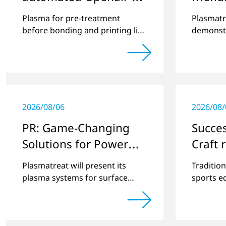
Plasma pretreatment
capab
Plasma for pre-treatment
Plasmatr
of paperboard
pretre
before bonding and printing live
demonst
at drupa 2024
Plasma c
packaging and folding
effici
overcome
cartons
lastin
battery 
Battery 
2026/08/06
2026/08/
PR: Game-Changing
Succes
Solutions for Power
Craft 
Module and
power
Plasmatreat will present its
Traditio
Semiconductor
Plasm
plasma systems for surface
sports e
treatment to achieve 100% yield
manufact
Production with
at electronica and SEMICON
processe
Plasma Technology
Europa
German