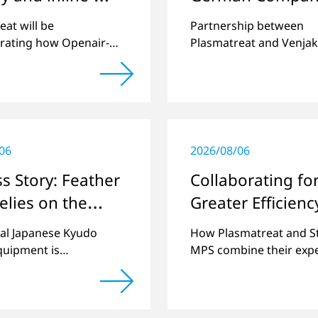
le: Plasma
Revolutionize Ba
eat will be
Partnership between
atment for
Cell Production i
rating how Openair-
Plasmatreat and Venja
an be used to
replaces costly film wr
ent and long-
E-Mobility Sector
 various challenges in
process
g batteries
production at The
Show Europe 2024.
06
2026/08/06
s Story: Feather
Collaborating fo
relies on the
Greater Efficien
 of Openair-
Quality in Batter
nal Japanese Kyudo
How Plasmatreat and S
®
a
Production
quipment is
MPS combine their expe
ured using high-tech
optimize e-mobility pro
s from Plasmatreat in
y