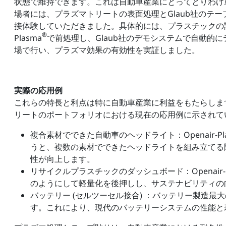
状態で維持できます。これは自動車産業にとってとりわけ
場者には、プラズマトリートの表面処理とGlaub社のテ
接体験していただきました。具体的には、プラスチックの試験
®
Plasma
で前処理し、Glaub社のデモシステムで自動的
場で行い、プラズマ効果の有効性を実証しました。
実際の応用例
これらの特長と利点は特に自動車産業に利益をもたらしま
リートのポートフォリオにおける現在の応用例に示されて
複合素材でできた自動車のヘッドライト：Openair-Pla
うと、複数の素材でできたヘッドライトを組み立てる
性が向上します。
リサイクルプラスチックのダッシュボード：Openair-P
のようにして軽量化を後押しし、サステナビリティの
バッテリー (セルツーセル接合) ：バッテリー製造
す。これにより、現代のバッテリーシステムの性能と