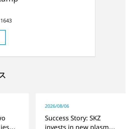
 1643
ス
2026/08/06
wo
Success Story: SKZ
ies
invests in new plasma