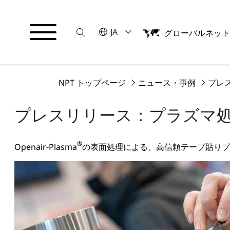
Suche
言語を選択してください
JA
グローバルネッ
English
日本語
NPT トップページ
ニュース・事例
プレ
プレスリリース：プラズマ
®
Openair-Plasma
の表面処理による、高信頼テープ貼りプ