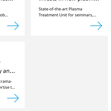
ttery
system for versatile
State-of-the-art Plasma
n the
surface modification
kob
Treatment Unit for seminars,
apping
demonstrations, and projects
r
cy and
y
trama-
rtise to
cesses.