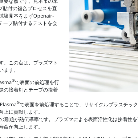
重要な点です。見本市の来
ープ貼付の複合プロセスを直
見本をまずOpenair-
にテープ貼付するテストを会
す。この点は、プラズマト
います。
®
sma
で表面の前処理を行
際の接着剤とテープの接着
®
lasma
で表面を前処理することで、リサイクルプラスチック
向上に貢献します。
最大の難題が熱伝導率です。プラズマによる表面活性化は接着性
寿命が向上します。