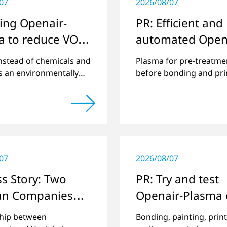
07
2026/08/07
ing Openair-
PR: Efficient and
a to reduce VOC
automated Open
ions
Plasma pretreat
nstead of chemicals and
Plasma for pre-treatme
of paperboard
s an environmentally
before bonding and prin
alternative.
at drupa 2024
packaging and f
cartons
07
2026/08/07
s Story: Two
PR: Try and test
n Companies
Openair-Plasma
tionize Battery
site or online: "
hip between
Bonding, painting, print