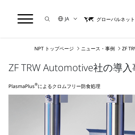
Suche
言語を選択してください
JA
グローバルネッ
English
日本語
NPT トップページ
ニュース・事例
ZF T
ZF TRW Automotive社の導
®
PlasmaPlus
によるクロムフリー防食処理