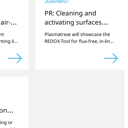
2026/08/07
PR: Cleaning and
air-
activating surfaces
ment
with Openair-Plasma
nt
Plasmatreat will showcase the
for high-performance
ting live
REDOX-Tool for flux-free, in-line
oxide reduction live at
olding
electronic products
SMTConnect 2024
 on
Book-a-
ing or