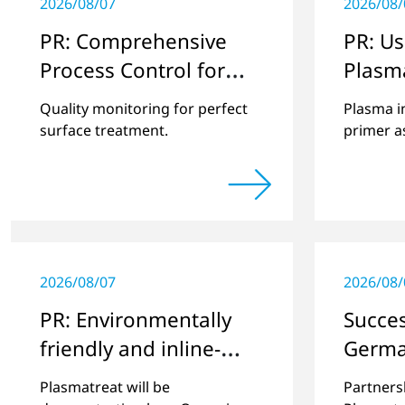
2026/08/07
2026/08/
PR: Comprehensive
PR: Us
Process Control for
Plasm
Openair-Plasma
Emiss
Quality monitoring for perfect
Plasma i
Systems
surface treatment.
primer a
friendly 
2026/08/07
2026/08/
PR: Environmentally
Succes
friendly and inline-
Germa
capable: Plasma
Revolu
Plasmatreat will be
Partners