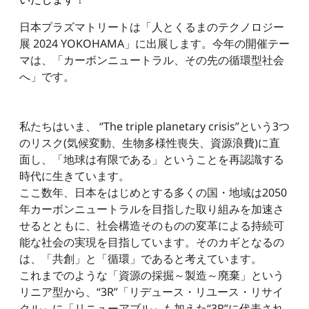
日本プラズマトリートは「人とくるまのテクノロジー
展 2024 YOKOHAMA」に出展します。今年の開催テー
マは、「カーボンニュートラル、その先の循環型社会
へ」です。
私たちはいま、 “The triple planetary crisis”という3つ
のリスク(気候変動、生物多様性喪失、資源浪費)に直
面し、「地球は有限である」ということを再認識する
時代に生きています。
ここ数年、日本をはじめとする多くの国・地域は2050
年カーボンニュートラルを目指した取り組みを加速さ
せるとともに、社会構造そのものの変革による持続可
能な社会の実現を目指しています。そのカギとなるの
は、「共創」と「循環」であると考えています。
これまでのような「資源の採掘～製造～廃棄」という
リニア型から、“3R”「リデュース・リユース・リサイ
クル」に「リニューアブル」も加えた“3R”に代表され